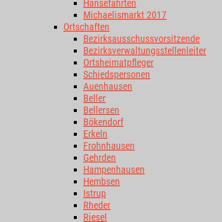
Hansefahrten
Michaelismarkt 2017
Ortschaften
Bezirksausschussvorsitzende
Bezirksverwaltungsstellenleiter
Ortsheimatpfleger
Schiedspersonen
Auenhausen
Beller
Bellersen
Bökendorf
Erkeln
Frohnhausen
Gehrden
Hampenhausen
Hembsen
Istrup
Rheder
Riesel