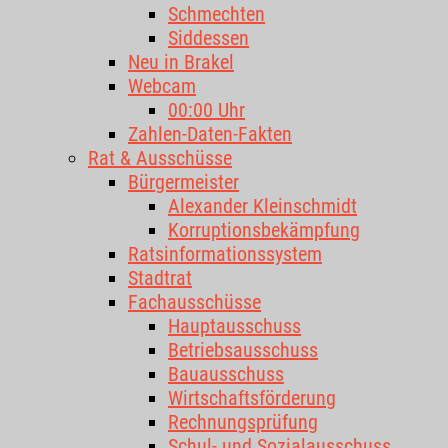
Schmechten
Siddessen
Neu in Brakel
Webcam
00:00 Uhr
Zahlen-Daten-Fakten
Rat & Ausschüsse
Bürgermeister
Alexander Kleinschmidt
Korruptionsbekämpfung
Ratsinformationssystem
Stadtrat
Fachausschüsse
Hauptausschuss
Betriebsausschuss
Bauausschuss
Wirtschaftsförderung
Rechnungsprüfung
Schul- und Sozialausschuss