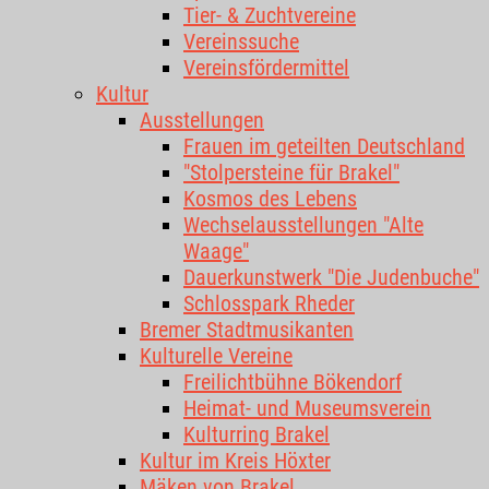
Tier- & Zuchtvereine
Vereinssuche
Vereinsfördermittel
Kultur
Ausstellungen
Frauen im geteilten Deutschland
"Stolpersteine für Brakel"
Kosmos des Lebens
Wechselausstellungen "Alte
Waage"
Dauerkunstwerk "Die Judenbuche"
Schlosspark Rheder
Bremer Stadtmusikanten
Kulturelle Vereine
Freilichtbühne Bökendorf
Heimat- und Museumsverein
Kulturring Brakel
Kultur im Kreis Höxter
Mäken von Brakel