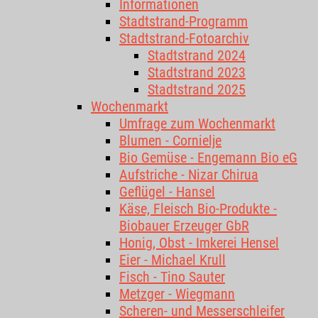
Informationen
Stadtstrand-Programm
Stadtstrand-Fotoarchiv
Stadtstrand 2024
Stadtstrand 2023
Stadtstrand 2025
Wochenmarkt
Umfrage zum Wochenmarkt
Blumen - Cornielje
Bio Gemüse - Engemann Bio eG
Aufstriche - Nizar Chirua
Geflügel - Hansel
Käse, Fleisch Bio-Produkte -
Biobauer Erzeuger GbR
Honig, Obst - Imkerei Hensel
Eier - Michael Krull
Fisch - Tino Sauter
Metzger - Wiegmann
Scheren- und Messerschleifer