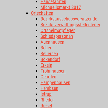
Hansefahrten
Michaelismarkt 2017
Ortschaften
Bezirksausschussvorsitzende
Bezirksverwaltungsstellenleiter
Ortsheimatpfleger
Schiedspersonen
Auenhausen
Beller
Bellersen
Bökendorf
Erkeln
Frohnhausen
Gehrden
Hampenhausen
Hembsen
Istrup
Rheder
Riesel