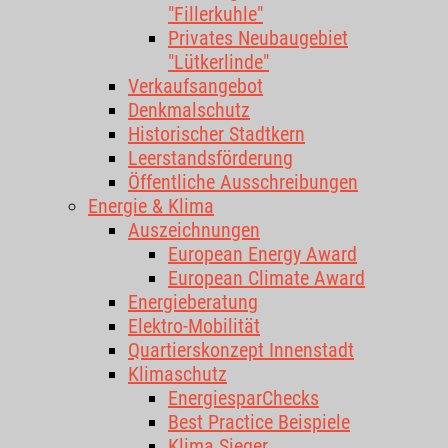
"Fillerkuhle"
Privates Neubaugebiet
"Lütkerlinde"
Verkaufsangebot
Denkmalschutz
Historischer Stadtkern
Leerstandsförderung
Öffentliche Ausschreibungen
Energie & Klima
Auszeichnungen
European Energy Award
European Climate Award
Energieberatung
Elektro-Mobilität
Quartierskonzept Innenstadt
Klimaschutz
EnergiesparChecks
Best Practice Beispiele
Klima.Sieger