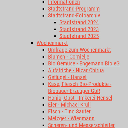
Informationen
Stadtstrand-Programm
Stadtstrand-Fotoarchiv
Stadtstrand 2024
Stadtstrand 2023
Stadtstrand 2025
Wochenmarkt
Umfrage zum Wochenmarkt
Blumen - Cornielje
Bio Gemüse - Engemann Bio eG
Aufstriche - Nizar Chirua
Geflügel - Hansel
Käse, Fleisch Bio-Produkte -
Biobauer Erzeuger GbR
Honig, Obst - Imkerei Hensel
Eier - Michael Krull
Fisch - Tino Sauter
Metzger - Wiegmann
Scheren- und Messerschleifer