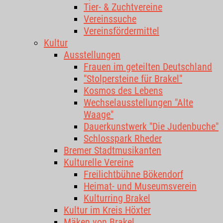
Tier- & Zuchtvereine
Vereinssuche
Vereinsfördermittel
Kultur
Ausstellungen
Frauen im geteilten Deutschland
"Stolpersteine für Brakel"
Kosmos des Lebens
Wechselausstellungen "Alte
Waage"
Dauerkunstwerk "Die Judenbuche"
Schlosspark Rheder
Bremer Stadtmusikanten
Kulturelle Vereine
Freilichtbühne Bökendorf
Heimat- und Museumsverein
Kulturring Brakel
Kultur im Kreis Höxter
Mäken von Brakel