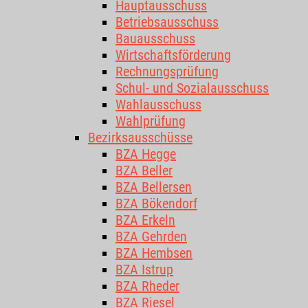
Hauptausschuss
Betriebsausschuss
Bauausschuss
Wirtschaftsförderung
Rechnungsprüfung
Schul- und Sozialausschuss
Wahlausschuss
Wahlprüfung
Bezirksausschüsse
BZA Hegge
BZA Beller
BZA Bellersen
BZA Bökendorf
BZA Erkeln
BZA Gehrden
BZA Hembsen
BZA Istrup
BZA Rheder
BZA Riesel