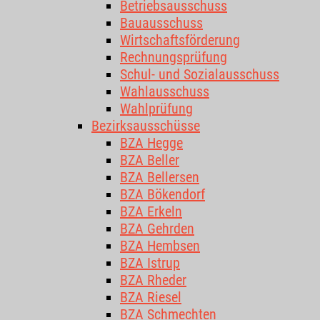
Betriebsausschuss
Bauausschuss
Wirtschaftsförderung
Rechnungsprüfung
Schul- und Sozialausschuss
Wahlausschuss
Wahlprüfung
Bezirksausschüsse
BZA Hegge
BZA Beller
BZA Bellersen
BZA Bökendorf
BZA Erkeln
BZA Gehrden
BZA Hembsen
BZA Istrup
BZA Rheder
BZA Riesel
BZA Schmechten