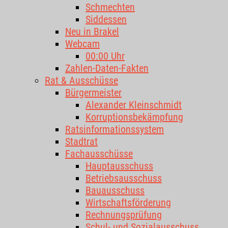
Schmechten
Siddessen
Neu in Brakel
Webcam
00:00 Uhr
Zahlen-Daten-Fakten
Rat & Ausschüsse
Bürgermeister
Alexander Kleinschmidt
Korruptionsbekämpfung
Ratsinformationssystem
Stadtrat
Fachausschüsse
Hauptausschuss
Betriebsausschuss
Bauausschuss
Wirtschaftsförderung
Rechnungsprüfung
Schul- und Sozialausschuss