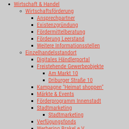
Wirtschaft & Handel
Wirtschaftsförderung
Ansprechpartner
Existenzgründung
Fördermittelberatung
Förderung Leerstand
Weitere Informationsstellen
Einzelhandelsstandort
Digitales Händlerportal
Freistehende Gewerbeobjekte
Am Markt 10
Driburger Straße 10
Kampagne "Heimat shoppen"
Märkte & Events
Förderprogramm Innenstadt
Stadtmarketing
Stadtmarketing
Verfügungsfonds
Werbering Brakel e.V.