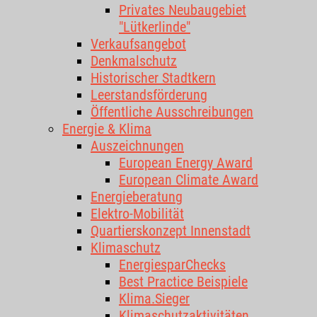
Privates Neubaugebiet
"Lütkerlinde"
Verkaufsangebot
Denkmalschutz
Historischer Stadtkern
Leerstandsförderung
Öffentliche Ausschreibungen
Energie & Klima
Auszeichnungen
European Energy Award
European Climate Award
Energieberatung
Elektro-Mobilität
Quartierskonzept Innenstadt
Klimaschutz
EnergiesparChecks
Best Practice Beispiele
Klima.Sieger
Klimaschutzaktivitäten