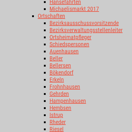
Hansefahrten
Michaelismarkt 2017
Ortschaften
Bezirksausschussvorsitzende
Bezirksverwaltungsstellenleiter
Ortsheimatpfleger
Schiedspersonen
Auenhausen
Beller
Bellersen
Bökendorf
Erkeln
Frohnhausen
Gehrden
Hampenhausen
Hembsen
Istrup
Rheder
Riesel