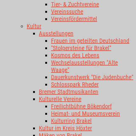
Tier- & Zuchtvereine
Vereinssuche
Vereinsfördermittel
Kultur
Ausstellungen
Frauen im geteilten Deutschland
"Stolpersteine für Brakel"
Kosmos des Lebens
Wechselausstellungen "Alte
Waage"
Dauerkunstwerk "Die Judenbuche"
Schlosspark Rheder
Bremer Stadtmusikanten
Kulturelle Vereine
Freilichtbühne Bökendorf
Heimat- und Museumsverein
Kulturring Brakel
Kultur im Kreis Höxter
Mäken von Brakel