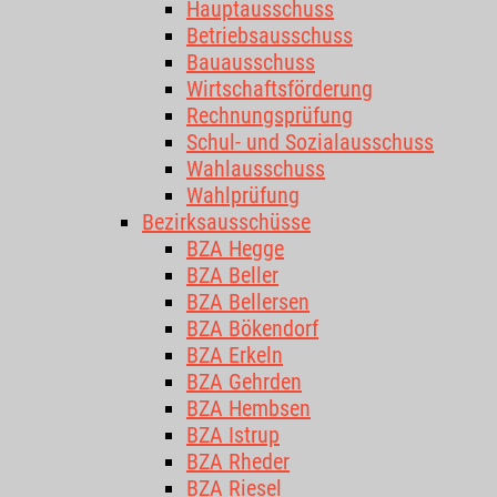
Hauptausschuss
Betriebsausschuss
Bauausschuss
Wirtschaftsförderung
Rechnungsprüfung
Schul- und Sozialausschuss
Wahlausschuss
Wahlprüfung
Bezirksausschüsse
BZA Hegge
BZA Beller
BZA Bellersen
BZA Bökendorf
BZA Erkeln
BZA Gehrden
BZA Hembsen
BZA Istrup
BZA Rheder
BZA Riesel