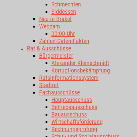
Schmechten
Siddessen
Neu in Brakel
Webcam
00:00 Uhr
Zahlen-Daten-Fakten
Rat & Ausschüsse
Bürgermeister
Alexander Kleinschmidt
Korruptionsbekämpfung
Ratsinformationssystem
Stadtrat
Fachausschüsse
Hauptausschuss
Betriebsausschuss
Bauausschuss
Wirtschaftsförderung
Rechnungsprüfung
Schul- und Sozialausschuss