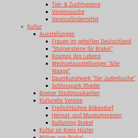
Tier- & Zuchtvereine
Vereinssuche
Vereinsfördermittel
Kultur
Ausstellungen
Frauen im geteilten Deutschland
"Stolpersteine für Brakel"
Kosmos des Lebens
Wechselausstellungen "Alte
Waage"
Dauerkunstwerk "Die Judenbuche"
Schlosspark Rheder
Bremer Stadtmusikanten
Kulturelle Vereine
Freilichtbühne Bökendorf
Heimat- und Museumsverein
Kulturring Brakel
Kultur im Kreis Höxter
Mäken von Brakel