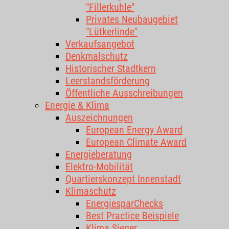
"Fillerkuhle"
Privates Neubaugebiet
"Lütkerlinde"
Verkaufsangebot
Denkmalschutz
Historischer Stadtkern
Leerstandsförderung
Öffentliche Ausschreibungen
Energie & Klima
Auszeichnungen
European Energy Award
European Climate Award
Energieberatung
Elektro-Mobilität
Quartierskonzept Innenstadt
Klimaschutz
EnergiesparChecks
Best Practice Beispiele
Klima.Sieger