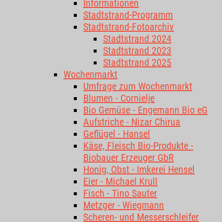
Informationen
Stadtstrand-Programm
Stadtstrand-Fotoarchiv
Stadtstrand 2024
Stadtstrand 2023
Stadtstrand 2025
Wochenmarkt
Umfrage zum Wochenmarkt
Blumen - Cornielje
Bio Gemüse - Engemann Bio eG
Aufstriche - Nizar Chirua
Geflügel - Hansel
Käse, Fleisch Bio-Produkte -
Biobauer Erzeuger GbR
Honig, Obst - Imkerei Hensel
Eier - Michael Krull
Fisch - Tino Sauter
Metzger - Wiegmann
Scheren- und Messerschleifer