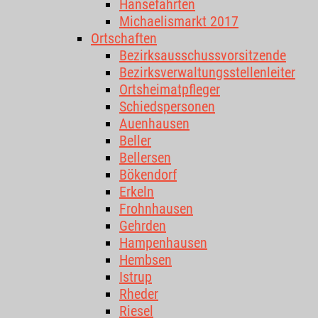
Hansefahrten
Michaelismarkt 2017
Ortschaften
Bezirksausschussvorsitzende
Bezirksverwaltungsstellenleiter
Ortsheimatpfleger
Schiedspersonen
Auenhausen
Beller
Bellersen
Bökendorf
Erkeln
Frohnhausen
Gehrden
Hampenhausen
Hembsen
Istrup
Rheder
Riesel