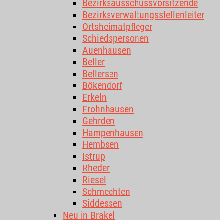
Bezirksausschussvorsitzende
Bezirksverwaltungsstellenleiter
Ortsheimatpfleger
Schiedspersonen
Auenhausen
Beller
Bellersen
Bökendorf
Erkeln
Frohnhausen
Gehrden
Hampenhausen
Hembsen
Istrup
Rheder
Riesel
Schmechten
Siddessen
Neu in Brakel