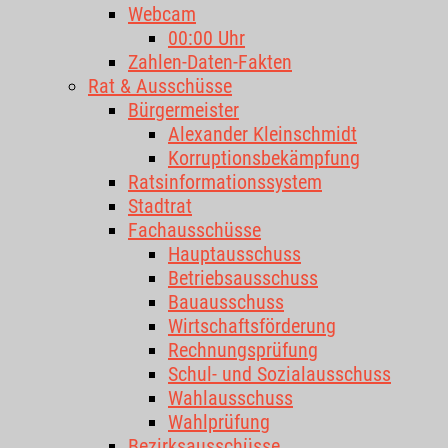
Webcam
00:00 Uhr
Zahlen-Daten-Fakten
Rat & Ausschüsse
Bürgermeister
Alexander Kleinschmidt
Korruptionsbekämpfung
Ratsinformationssystem
Stadtrat
Fachausschüsse
Hauptausschuss
Betriebsausschuss
Bauausschuss
Wirtschaftsförderung
Rechnungsprüfung
Schul- und Sozialausschuss
Wahlausschuss
Wahlprüfung
Bezirksausschüsse