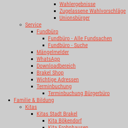
Wahlergebnisse
Zugelassene Wahlvorschläge
Unionsbürger
Service
Fundbüro
Fundbüro - Alle Fundsachen
Fundbüro - Suche
Mängelmelder
WhatsApp
Downloadbereich
Brakel Shop
Wichtige Adressen
Terminbuchung
Terminbuchung Bürgerbüro
Familie & Bildung
Kitas
Kitas Stadt Brakel
Kita Bökendorf
Kita Frohnhausen