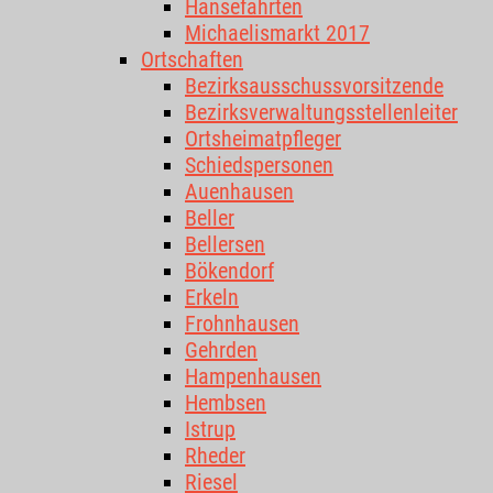
Hansefahrten
Michaelismarkt 2017
Ortschaften
Bezirksausschussvorsitzende
Bezirksverwaltungsstellenleiter
Ortsheimatpfleger
Schiedspersonen
Auenhausen
Beller
Bellersen
Bökendorf
Erkeln
Frohnhausen
Gehrden
Hampenhausen
Hembsen
Istrup
Rheder
Riesel