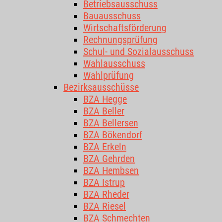
Betriebsausschuss
Bauausschuss
Wirtschaftsförderung
Rechnungsprüfung
Schul- und Sozialausschuss
Wahlausschuss
Wahlprüfung
Bezirksausschüsse
BZA Hegge
BZA Beller
BZA Bellersen
BZA Bökendorf
BZA Erkeln
BZA Gehrden
BZA Hembsen
BZA Istrup
BZA Rheder
BZA Riesel
BZA Schmechten