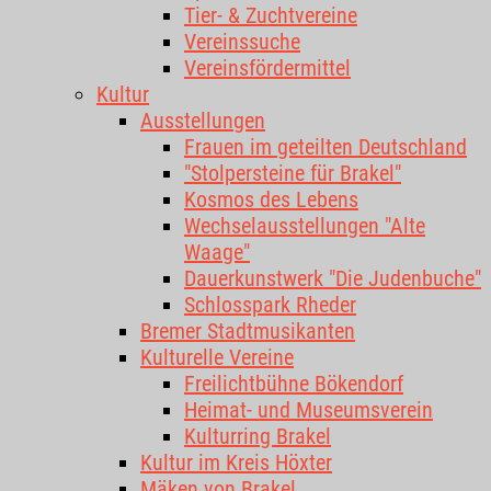
Tier- & Zuchtvereine
Vereinssuche
Vereinsfördermittel
Kultur
Ausstellungen
Frauen im geteilten Deutschland
"Stolpersteine für Brakel"
Kosmos des Lebens
Wechselausstellungen "Alte
Waage"
Dauerkunstwerk "Die Judenbuche"
Schlosspark Rheder
Bremer Stadtmusikanten
Kulturelle Vereine
Freilichtbühne Bökendorf
Heimat- und Museumsverein
Kulturring Brakel
Kultur im Kreis Höxter
Mäken von Brakel