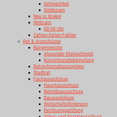
Schmechten
Siddessen
Neu in Brakel
Webcam
00:00 Uhr
Zahlen-Daten-Fakten
Rat & Ausschüsse
Bürgermeister
Alexander Kleinschmidt
Korruptionsbekämpfung
Ratsinformationssystem
Stadtrat
Fachausschüsse
Hauptausschuss
Betriebsausschuss
Bauausschuss
Wirtschaftsförderung
Rechnungsprüfung
Schul- und Sozialausschuss