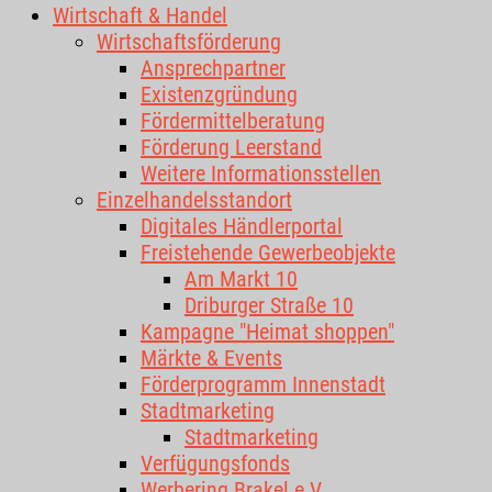
Wirtschaft & Handel
Wirtschaftsförderung
Ansprechpartner
Existenzgründung
Fördermittelberatung
Förderung Leerstand
Weitere Informationsstellen
Einzelhandelsstandort
Digitales Händlerportal
Freistehende Gewerbeobjekte
Am Markt 10
Driburger Straße 10
Kampagne "Heimat shoppen"
Märkte & Events
Förderprogramm Innenstadt
Stadtmarketing
Stadtmarketing
Verfügungsfonds
Werbering Brakel e.V.