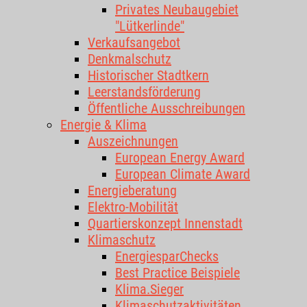
Privates Neubaugebiet
"Lütkerlinde"
Verkaufsangebot
Denkmalschutz
Historischer Stadtkern
Leerstandsförderung
Öffentliche Ausschreibungen
Energie & Klima
Auszeichnungen
European Energy Award
European Climate Award
Energieberatung
Elektro-Mobilität
Quartierskonzept Innenstadt
Klimaschutz
EnergiesparChecks
Best Practice Beispiele
Klima.Sieger
Klimaschutzaktivitäten