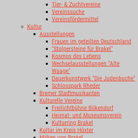
Tier- & Zuchtvereine
Vereinssuche
Vereinsfördermittel
Kultur
Ausstellungen
Frauen im geteilten Deutschland
"Stolpersteine für Brakel"
Kosmos des Lebens
Wechselausstellungen "Alte
Waage"
Dauerkunstwerk "Die Judenbuche"
Schlosspark Rheder
Bremer Stadtmusikanten
Kulturelle Vereine
Freilichtbühne Bökendorf
Heimat- und Museumsverein
Kulturring Brakel
Kultur im Kreis Höxter
Mäken von Brakel