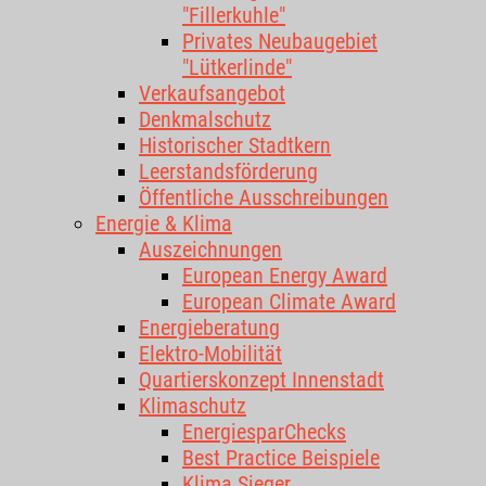
"Fillerkuhle"
Privates Neubaugebiet
"Lütkerlinde"
Verkaufsangebot
Denkmalschutz
Historischer Stadtkern
Leerstandsförderung
Öffentliche Ausschreibungen
Energie & Klima
Auszeichnungen
European Energy Award
European Climate Award
Energieberatung
Elektro-Mobilität
Quartierskonzept Innenstadt
Klimaschutz
EnergiesparChecks
Best Practice Beispiele
Klima.Sieger