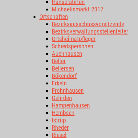
Hansefahrten
Michaelismarkt 2017
Ortschaften
Bezirksausschussvorsitzende
Bezirksverwaltungsstellenleiter
Ortsheimatpfleger
Schiedspersonen
Auenhausen
Beller
Bellersen
Bökendorf
Erkeln
Frohnhausen
Gehrden
Hampenhausen
Hembsen
Istrup
Rheder
Riesel