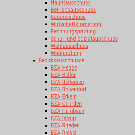
Hauptausschuss
Betriebsausschuss
Bauausschuss
Wirtschaftsförderung
Rechnungsprüfung
Schul- und Sozialausschuss
Wahlausschuss
Wahlprüfung
Bezirksausschüsse
BZA Hegge
BZA Beller
BZA Bellersen
BZA Bökendorf
BZA Erkeln
BZA Gehrden
BZA Hembsen
BZA Istrup
BZA Rheder
BZA Riesel