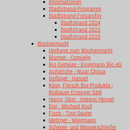
Informationen
Stadtstrand-Programm
Stadtstrand-Fotoarchiv
Stadtstrand 2024
Stadtstrand 2023
Stadtstrand 2025
Wochenmarkt
Umfrage zum Wochenmarkt
Blumen - Cornielje
Bio Gemüse - Engemann Bio eG
Aufstriche - Nizar Chirua
Geflügel - Hansel
Käse, Fleisch Bio-Produkte -
Biobauer Erzeuger GbR
Honig, Obst - Imkerei Hensel
Eier - Michael Krull
Fisch - Tino Sauter
Metzger - Wiegmann
Scheren- und Messerschleifer