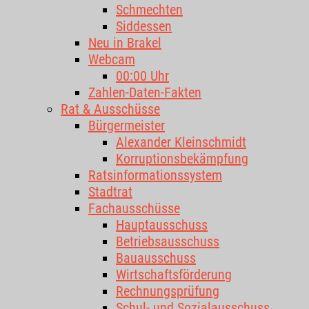
Schmechten
Siddessen
Neu in Brakel
Webcam
00:00 Uhr
Zahlen-Daten-Fakten
Rat & Ausschüsse
Bürgermeister
Alexander Kleinschmidt
Korruptionsbekämpfung
Ratsinformationssystem
Stadtrat
Fachausschüsse
Hauptausschuss
Betriebsausschuss
Bauausschuss
Wirtschaftsförderung
Rechnungsprüfung
Schul- und Sozialausschuss